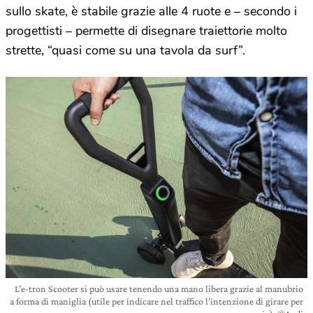
sullo skate, è stabile grazie alle 4 ruote e – secondo i
progettisti – permette di disegnare traiettorie molto
strette, “quasi come su una tavola da surf”.
L’e-tron Scooter si può usare tenendo una mano libera grazie al manubrio
a forma di maniglia (utile per indicare nel traffico l’intenzione di girare per