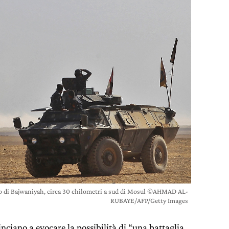
gio di Bajwaniyah, circa 30 chilometri a sud di Mosul ©AHMAD AL-
RUBAYE/AFP/Getty Images
nciano a evocare la possibilità di “una battaglia