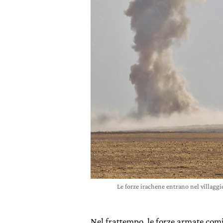
Le forze irachene entrano nel villag
Nel frattempo, le forze armate comi