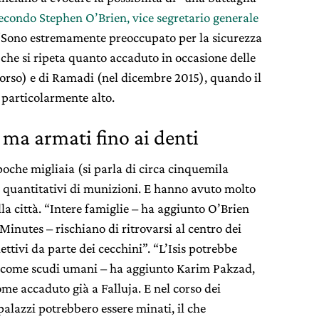
econdo Stephen O’Brien, vice segretario generale
: “Sono estremamente preoccupato per la sicurezza
 è che si ripeta quanto accaduto in occasione delle
scorso) e di Ramadi (nel dicembre 2015), quando il
 particolarmente alto.
 ma armati fino ai denti
poche migliaia (si parla di circa cinquemila
i quantitativi di munizioni. E hanno avuto molto
la città. “Intere famiglie – ha aggiunto O’Brien
inutes – rischiano di ritrovarsi al centro dei
ttivi da parte dei cecchini”. “L’Isis potrebbe
vili come scudi umani – ha aggiunto Karim Pakzad,
come accaduto già a Falluja. E nel corso dei
palazzi potrebbero essere minati, il che