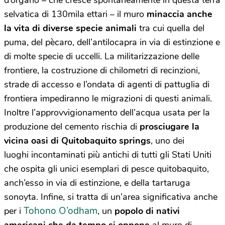
selvatica di 130mila ettari – il muro
minaccia anche
la vita di diverse specie animali
tra cui quella del
puma, del pècaro, dell’antilocapra in via di estinzione e
di molte specie di uccelli.
La militarizzazione delle
frontiere, la costruzione di chilometri di recinzioni,
strade di accesso e l’ondata di agenti di pattuglia di
frontiera impediranno le migrazioni di questi animali.
Inoltre l’approvvigionamento dell’acqua usata per la
produzione del cemento rischia di
prosciugare la
vicina oasi di Quitobaquito springs
, uno dei
luoghi incontaminati più antichi di tutti gli Stati Uniti
che ospita gli unici esemplari di pesce quitobaquito,
anch’esso in via di estinzione, e della tartaruga
sonoyta.
Infine, si tratta di un’area significativa anche
Tohono O’odham
per i
, un
popolo di nativi
americani che da tempo si oppone
al muro di