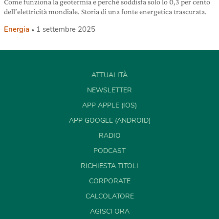
Come funziona la geotermia e perché soddisfa solo lo 0,3 per cento
dell’elettricità mondiale. Storia di una fonte energetica trascurata.
Energia
1 settembre 2025
ATTUALITÀ
NEWSLETTER
APP APPLE (IOS)
APP GOOGLE (ANDROID)
RADIO
PODCAST
RICHIESTA TITOLI
CORPORATE
CALCOLATORE
AGISCI ORA