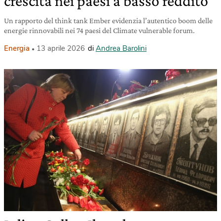
crescita nei paesi a basso reddito
Un rapporto del think tank Ember evidenzia l’autentico boom delle
energie rinnovabili nei 74 paesi del Climate vulnerable forum.
Energia
13 aprile 2026
di
Andrea Barolini