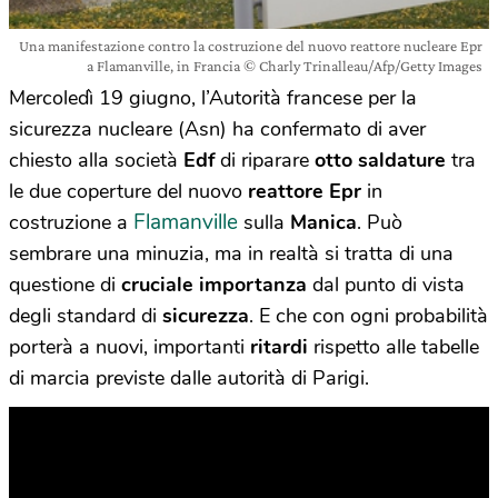
Una manifestazione contro la costruzione del nuovo reattore nucleare Epr
a Flamanville, in Francia © Charly Trinalleau/Afp/Getty Images
Mercoledì 19 giugno, l’Autorità francese per la
sicurezza nucleare (Asn) ha confermato di aver
chiesto alla società
Edf
di riparare
otto saldature
tra
le due coperture del nuovo
reattore Epr
in
Flamanville
costruzione a
sulla
Manica
. Può
sembrare una minuzia, ma in realtà si tratta di una
questione di
cruciale importanza
dal punto di vista
degli standard di
sicurezza
. E che con ogni probabilità
porterà a nuovi, importanti
ritardi
rispetto alle tabelle
di marcia previste dalle autorità di Parigi.