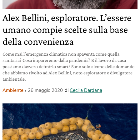
Alex Bellini, esploratore. L’essere
umano compie scelte sulla base
della convenienza
Come mai l’emergenza climatica non spaventa come quella
sanitaria? Cosa impareremo dalla pandemia? E il lavoro da casa
possiamo davvero definirlo smart? Sono solo alcune delle domande
che abbiamo rivolto ad Alex Bellini, noto esploratore e divulgatore
ambientale.
Ambiente
26 maggio 2020
di
Cecilia Dardana