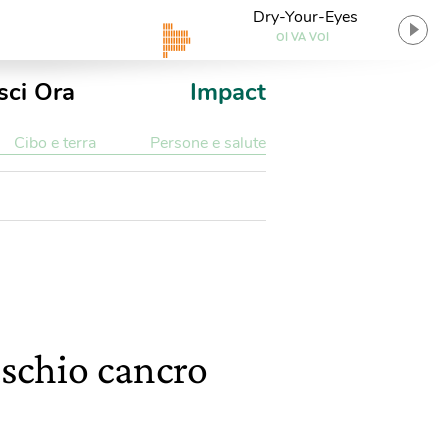
Dry-Your-Eyes
OI VA VOI
sci Ora
Impact
Cibo e terra
Persone e salute
ischio cancro