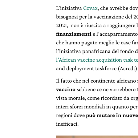
L’iniziativa
Covax
, che avrebbe dov
bisognosi per la vaccinazione del 20
2021, non è riuscita a raggiungere l’
finanziamenti
e l’accaparramento d
che hanno pagato meglio le case far
l’iniziativa panafricana del fondo d
l’African vaccine acquisition task 
and deployment taskforce (Acredt) f
Il fatto che nel continente african
vaccino
sebbene ce ne vorrebbero 10
vista morale, come ricordato da org
interi sforzi mondiali in quanto per
regioni dove
può mutare in nuove
inefficaci.