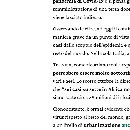
pandemia di Covid-19
e si pensa g
somministrazione di una terza dose d
viene lasciato indietro.
Osservando le cifre, ad oggi il cont
maniera grave da un punto di vista
casi
dallo scoppio dell’epidemia e 
resto del mondo. Nella sola Italia, 
Tuttavia, come ricordano molti esper
potrebbero essere molto sottost
vari Paesi. Lo scorso ottobre la dir
che
“sei casi su sette in Africa n
siano state circa 59 milioni di infez
Ciononostante, è ormai evidente che
virus rispetto al resto del mondo, g
a un livello di
urbanizzazione
anc