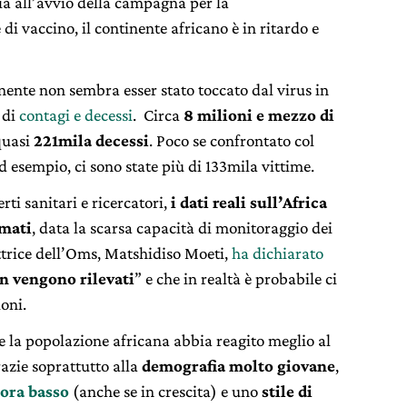
ià all’avvio della campagna per la
i vaccino, il continente africano è in ritardo e
inente non sembra esser stato toccato dal virus in
 di
contagi e decessi
. Circa
8 milioni e mezzo di
quasi
221mila decessi
. Poco se confrontato col
ad esempio, ci sono state più di 133mila vittime.
ti sanitari e ricercatori,
i dati reali sull’Africa
imati
, data la scarsa capacità di monitoraggio dei
ettrice dell’Oms, Matshidiso Moeti,
ha dichiarato
on vengono rilevati
” e che in realtà è probabile ci
ioni.
 la popolazione africana abbia reagito meglio al
razie soprattutto alla
demografia molto giovane
,
ora basso
(anche se in crescita) e uno
stile di