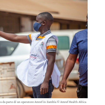
a da parte di un operatore Amref in Zambia © Amref Health Africa