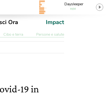
Daysleeper
REM
sci Ora
Impact
Cibo e terra
Persone e salute
ovid-19 in