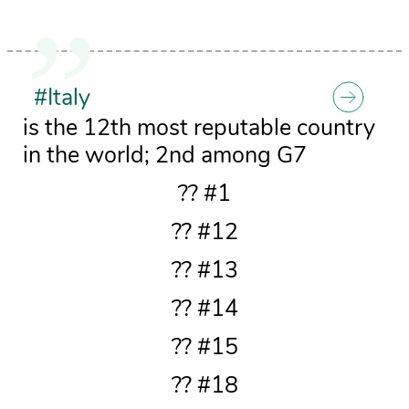
#Italy
is the 12th most reputable country
in the world; 2nd among G7
?? #1
?? #12
?? #13
?? #14
?? #15
?? #18