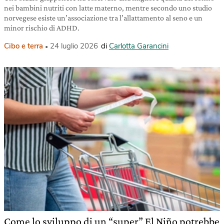
nei bambini nutriti con latte materno, mentre secondo uno studio
norvegese esiste un’associazione tra l’allattamento al seno e un
minor rischio di ADHD.
Cibo e terra
24 luglio 2026
di
Carlotta Garancini
Come lo sviluppo di un “super” El Niño potrebbe