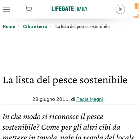
tore
Home
Cibo e terra
La lista del pesce sostenibile
La lista del pesce sostenibile
28 giugno 2011
,
di
Paola Magni
In che modo si riconosce il pesce
sostenibile? Come per gli altri cibi da
mettere in tavola, vale la regola del locale