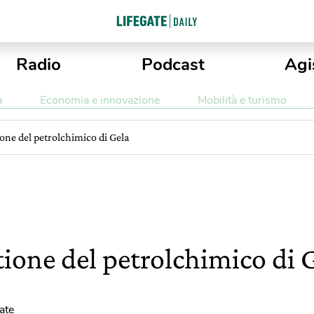
Radio
Podcast
Agi
a
Economia e innovazione
Mobilità e turismo
one del petrolchimico di Gela
ione del petrolchimico di 
ate