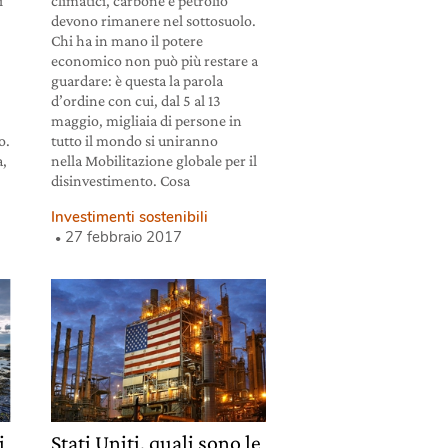
i
climatici, carbone e petrolio
devono rimanere nel sottosuolo.
Chi ha in mano il potere
economico non può più restare a
guardare: è questa la parola
d’ordine con cui, dal 5 al 13
maggio, migliaia di persone in
o.
tutto il mondo si uniranno
a,
nella Mobilitazione globale per il
disinvestimento. Cosa
Investimenti sostenibili
27 febbraio 2017
i
Stati Uniti, quali sono le