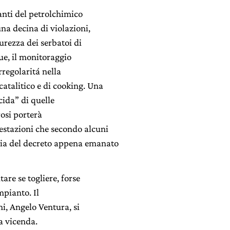
anti del petrolchimico
una decina di violazioni,
urezza dei serbatoi di
ue, il monitoraggio
rregolaritá nella
catalitico e di cooking. Una
cida” di quelle
rosi porterà
estazioni che secondo alcuni
acia del decreto appena emanato
are se togliere, forse
impianto. Il
i, Angelo Ventura, si
a vicenda.