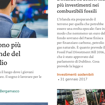
più investimenti nei
combustibili fossili
L’Irlanda sta preparando il
terreno per quella che potrebbe
essere una svolta epocale: fare i
modo che nemmeno un euro de
fondo sovrano del Paese finisca
ono più
per finanziare carbone, petrolio
gas naturale. È quanto prevede i
ende del
Fossil Fuel Divestment Bill 2016,
che è stato approvato dal
lio
parlamento di Dublino. Cosa
prevede la legge e
il luogo dove i giovani
Investimenti sostenibili
e. Il sogno è lavorare per le
31 gennaio 2017
a Bergamasco