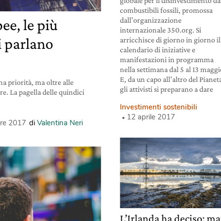
globale per il disinvestimento da
combustibili fossili, promossa
dall’organizzazione
ee, le più
internazionale 350.org. Si
i parlano
arricchisce di giorno in giorno il
calendario di iniziative e
manifestazioni in programma
nella settimana dal 5 al 13 maggi
E, da un capo all’altro del Pianet
 priorità, ma oltre alle
gli attivisti si preparano a dare
e. La pagella delle quindici
Investimenti sostenibili
12 aprile 2017
re 2017
di
Valentina Neri
L’Irlanda ha deciso: ma