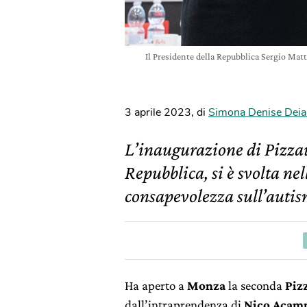
Il Presidente della Repubblica Sergio Matt
3 aprile 2023
,
di
Simona Denise Deia
L’inaugurazione di Pizzau
Repubblica, si è svolta n
consapevolezza sull’autis
Ha aperto a
Monza
la seconda
Piz
dall’intraprendenza di
Nico Acam