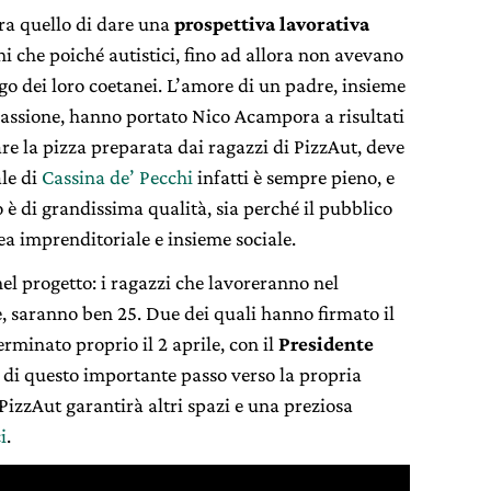
ra quello di dare una
prospettiva lavorativa
ni che poiché autistici, fino ad allora non avevano
go dei loro coetanei. L’amore di un padre, insieme
 passione, hanno portato Nico Acampora a risultati
re la pizza preparata dai ragazzi di PizzAut, deve
ale di
Cassina de’ Pecchi
infatti è sempre pieno, e
o è di grandissima qualità, sia perché il pubblico
a imprenditoriale e insieme sociale.
el progetto: i ragazzi che lavoreranno nel
e, saranno ben 25. Due dei quali hanno firmato il
rminato proprio il 2 aprile, con il
Presidente
di questo importante passo verso la propria
izzAut garantirà altri spazi e una preziosa
i
.