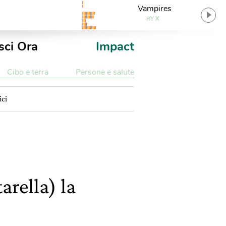
Vampires
RY X
sci Ora
Impact
Cibo e terra
Persone e salute
ici
rella) la