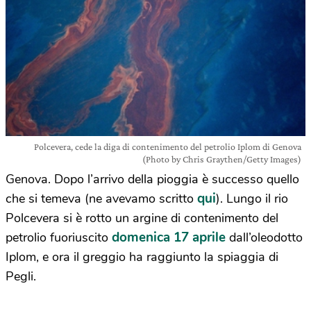
Polcevera, cede la diga di contenimento del petrolio Iplom di Genova
(Photo by Chris Graythen/Getty Images)
Genova. Dopo l’arrivo della pioggia è successo quello
qui
che si temeva (ne avevamo scritto
). Lungo il rio
Polcevera si è rotto un argine di contenimento del
domenica 17 aprile
petrolio fuoriuscito
dall’oleodotto
Iplom, e ora il greggio ha raggiunto la spiaggia di
Pegli.