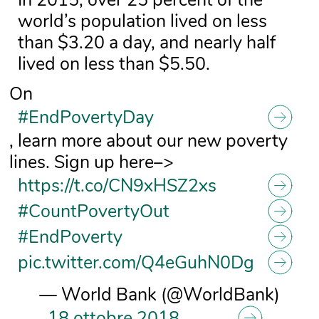
world’s population lived on less
than $3.20 a day, and nearly half
lived on less than $5.50.
On
#EndPovertyDay
, learn more about our new poverty
lines. Sign up here–>
https://t.co/CN9xHSZ2xs
#CountPovertyOut
#EndPoverty
pic.twitter.com/Q4eGuhN0Dg
— World Bank (@WorldBank)
18 ottobre 2018