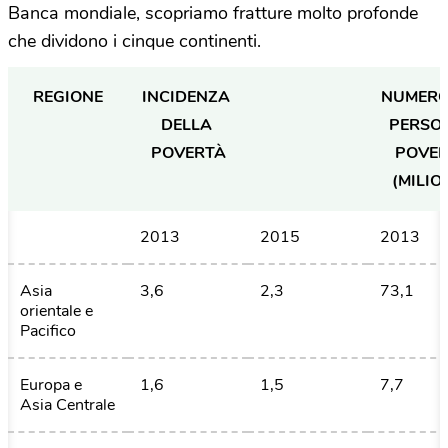
Banca mondiale, scopriamo fratture molto profonde
che dividono i cinque continenti.
REGIONE
INCIDENZA 
NUMERO 
DELLA 
PERSON
POVERTÀ
POVER
(MILIO
2013
2015
2013
Asia 
3,6
2,3
73,1
orientale e 
Pacifico
Europa e 
1,6
1,5
7,7
Asia Centrale