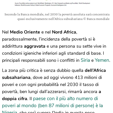
Secondo la Banca mondiale, nel 2030 la povertà assoluta sarà concentrata
quasi esclusivamente nell’Africa subsahariana © Banca mondiale
Nel
Medio Oriente
e nel
Nord Africa
,
paradossalmente, l’incidenza della povertà si è
addirittura
aggravata
e una persona su sette vive in
condizioni igieniche inferiori agli standard di base. I
Siria
Yemen
principali responsabili sono i conflitti in
e
.
La zona più critica è senza dubbio quella
dell’Africa
subsahariana
, dove ad oggi vivono 413 milioni di
poveri e con ogni probabilità nel 2030 il tasso di
povertà, ben lungi dall’azzerarsi, rimarrà ancora
a
paese con il più alto numero di
doppia cifra
. Il
poveri al mondo (ben 87 milioni di persone) è la
Nigeria
, che così supera l’India in questa poco