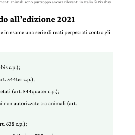
amenti animali sono purtroppo ancora rilevanti in Italia © Pixabay
o all’edizione 2021
 in esame una serie di reati perpetrati contro gli
bis c.p.);
t. 544ter c.p.);
etati (art. 544quater c.p.);
 non autorizzate tra animali (art.
t. 638 c.p.);