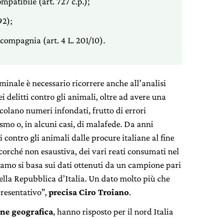
patibile (art. 727 c.p.);
92);
a compagnia (art. 4 L. 201/10).
nale è necessario ricorrere anche all’analisi
i delitti contro gli animali, oltre ad avere una
rcolano numeri infondati, frutto di errori
mo o, in alcuni casi, di malafede. Da anni
i contro gli animali dalle procure italiane al fine
corché non esaustiva, dei vari reati consumati nel
amo si basa sui dati ottenuti da un campione pari
della Repubblica d’Italia. Un dato molto più che
presentativo”,
precisa Ciro Troiano
.
one geografica
, hanno risposto per il nord Italia