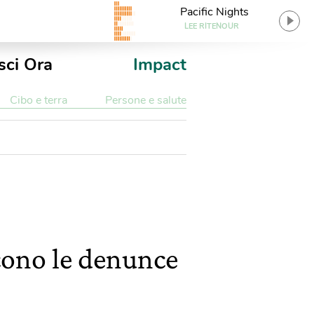
Pacific Nights
LEE RITENOUR
sci Ora
Impact
Cibo e terra
Persone e salute
cono le denunce