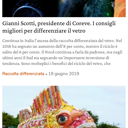
Gianni Scotti, presidente di Coreve. I consigli
migliori per differenziare il vetro
Continua in Italia l’ascesa della raccolta differenziata del vetro. Nel
2018 ha segnato un aumento dell’8 per cento, mentre il riciclo è
salito del 6 per cento. Il Nord continua a farla da padrone, ma negli
ultimi anni il Sud sta segnando un’importante inversione di
tendenza. Sono molteplici i benefici del riciclo del vetro, che
Raccolta differenziata
19 giugno 2019