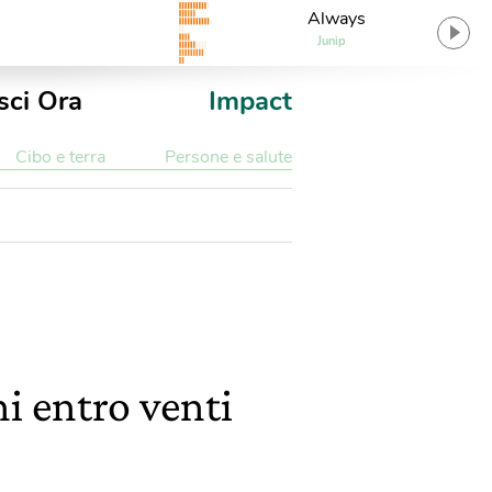
Always
Junip
sci Ora
Impact
Cibo e terra
Persone e salute
i entro venti