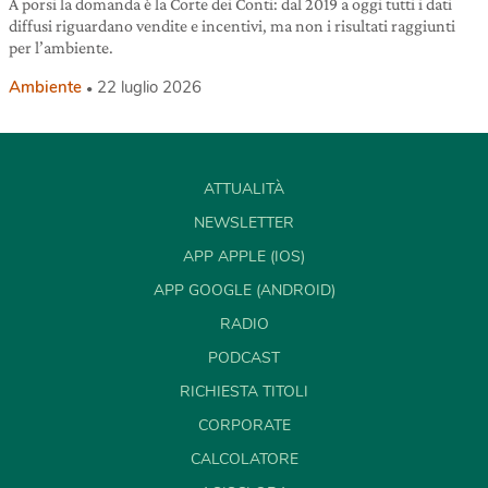
A porsi la domanda è la Corte dei Conti: dal 2019 a oggi tutti i dati
diffusi riguardano vendite e incentivi, ma non i risultati raggiunti
per l’ambiente.
Ambiente
22 luglio 2026
ATTUALITÀ
NEWSLETTER
APP APPLE (IOS)
APP GOOGLE (ANDROID)
RADIO
PODCAST
RICHIESTA TITOLI
CORPORATE
CALCOLATORE