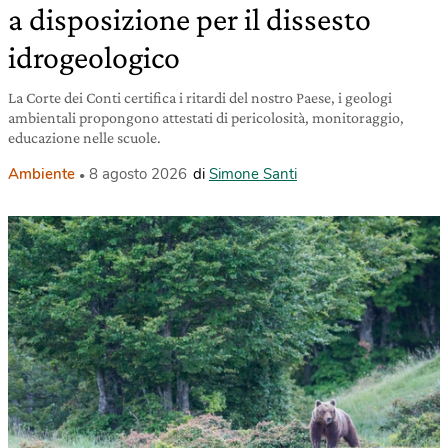
a disposizione per il dissesto
idrogeologico
La Corte dei Conti certifica i ritardi del nostro Paese, i geologi
ambientali propongono attestati di pericolosità, monitoraggio,
educazione nelle scuole.
Ambiente
8 agosto 2026
di
Simone Santi