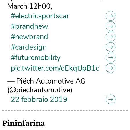
March 12h00,
#electricsportscar
#brandnew
#newbrand
#cardesign
#futuremobility
pic.twitter.com/oEkqtJpB1c
— Piëch Automotive AG
(@piechautomotive)
22 febbraio 2019
Pininfarina