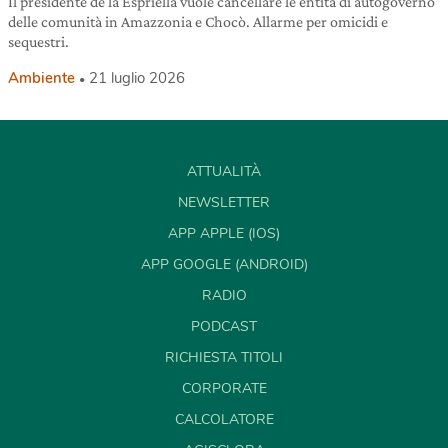
Il presidente de la Espriella vuole cancellare le entità di autogoverno
delle comunità in Amazzonia e Chocò. Allarme per omicidi e
sequestri.
Ambiente
21 luglio 2026
ATTUALITÀ
NEWSLETTER
APP APPLE (IOS)
APP GOOGLE (ANDROID)
RADIO
PODCAST
RICHIESTA TITOLI
CORPORATE
CALCOLATORE