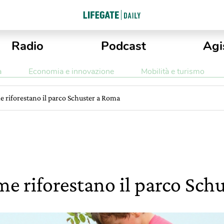
Radio
Podcast
Agi
a
Economia e innovazione
Mobilità e turismo
me riforestano il parco Schuster a Roma
me riforestano il parco Sch