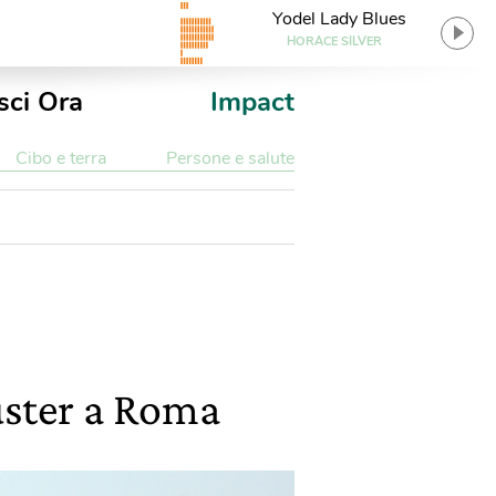
Yodel Lady Blues
HORACE SILVER
sci Ora
Impact
Cibo e terra
Persone e salute
uster a Roma