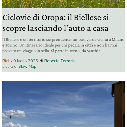
Ciclovie di Oropa: il Biellese si
scopre lasciando l’auto a casa
Il Biellese è un territorio sorprendente, un’oasi verde vicina a Milano
e Torino. Un itinerario ideale per chi pedala in città e non ha mai
provato un viaggio in sella. Si parte in treno, da Santhià.
Bici
9 luglio 2026
di
Roberta Ferraris
a cura di
Slow Map