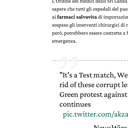
L’Ordine dei medici dello Sri Lanka
sapere che tutti gli ospedali del p
ai
farmaci salvavita
di importazion
sospeso gli interventi chirurgici di
però, potrebbero essere costrette a 
emergenza.
"It's a Test match, We
rid of these corrupt l
Green protest agains
continues
pic.twitter.com/ak
— NewsWire