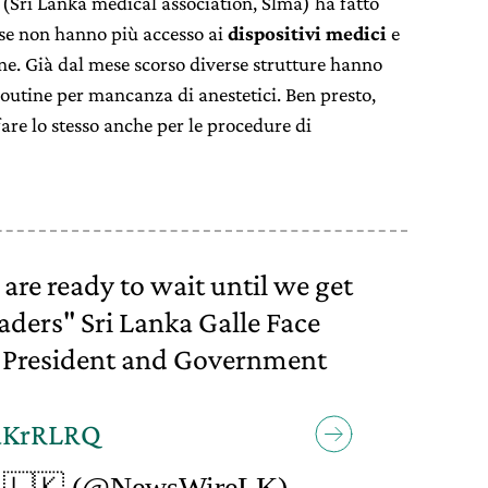
 (Sri Lanka medical association, Slma) ha fatto
aese non hanno più accesso ai
dispositivi medici
e
e. Già dal mese scorso diverse strutture hanno
 routine per mancanza di anestetici. Ben presto,
fare lo stesso anche per le procedure di
 are ready to wait until we get
eaders" Sri Lanka Galle Face
t President and Government
zaKrRLRQ
 🇱🇰 (@NewsWireLK)