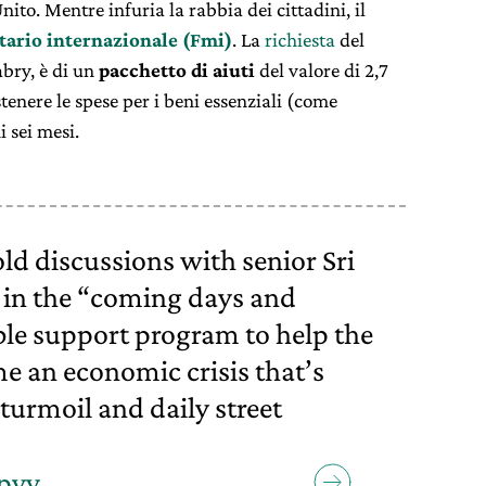
to. Mentre infuria la rabbia dei cittadini, il
ario internazionale (Fmi)
. La
richiesta
del
abry, è di un
pacchetto di aiuti
del valore di 2,7
tenere le spese per i beni essenziali (come
 sei mesi.
old discussions with senior Sri
in the “coming days and
ble support program to help the
e an economic crisis that’s
 turmoil and daily street
kpyv