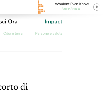
Wouldnt Even Know
Amber Arcades
sci Ora
Impact
Cibo e terra
Persone e salute
corto di