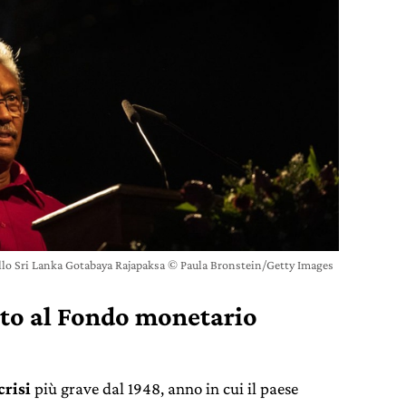
ello Sri Lanka Gotabaya Rajapaksa © Paula Bronstein/Getty Images
uto al Fondo monetario
crisi
più grave dal 1948, anno in cui il paese