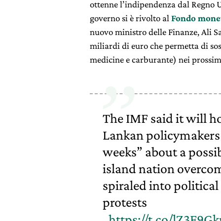
ottenne l’indipendenza dal Regno Uni
governo si è rivolto al
Fondo monet
nuovo ministro delle Finanze, Ali S
miliardi di euro che permetta di sos
medicine e carburante) nei prossimi
The IMF said it will h
Lankan policymakers 
weeks” about a possi
island nation overcom
spiraled into political
protests
https://t.co/lZ3F9G