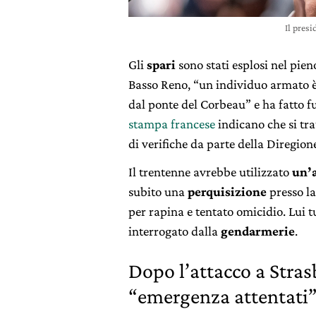
Il pres
Gli
spari
sono stati esplosi nel pien
Basso Reno, “un individuo armato è
dal ponte del Corbeau” e ha fatto f
stampa francese
indicano che si tr
di verifiche da parte della Diregion
Il trentenne avrebbe utilizzato
un’
subito una
perquisizione
presso la
per rapina e tentato omicidio. Lui 
interrogato dalla
gendarmerie
.
Dopo l’attacco a Stras
“emergenza attentati