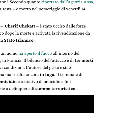
9 anni. Secondo quanto
riportato dall’agenzia Ansa
,
lla testa – è morto nel pomeriggio di venerdì 14
e –
Cherif Chekatt
– è stato ucciso dalle forze
oco dopo la morte è arrivata la rivendicazione da
ica
Stato Islamico
.
re un uomo
ha aperto il fuoco
all’interno del
 in Francia. Il bilancio dell’attacco è di
tre morti
avi condizioni. L’autore del gesto è stato
ina ma risulta ancora
in fuga
. Il tribunale di
omicidio
e tentativo di omicidio a fini
one a delinquere di
stampo terroristico
”.