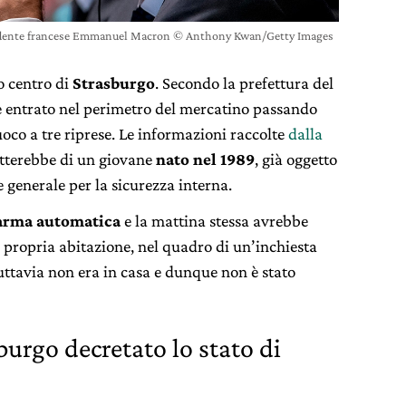
idente francese Emmanuel Macron © Anthony Kwan/Getty Images
o centro di
Strasburgo
. Secondo la prefettura del
 entrato nel perimetro del mercatino passando
uoco a tre riprese. Le informazioni raccolte
dalla
atterebbe di un giovane
nato nel 1989
, già oggetto
e generale per la sicurezza interna.
arma automatica
e la mattina stessa avrebbe
 propria abitazione, nel quadro di un’inchiesta
tuttavia non era in casa e dunque non è stato
burgo decretato lo stato di
”