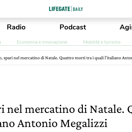
Radio
Podcast
Agi
a
Economia e innovazione
Mobilità e turismo
, spari nel mercatino di Natale. Quattro morti tra i quali l’italiano Ant
ri nel mercatino di Natale.
aliano Antonio Megalizzi