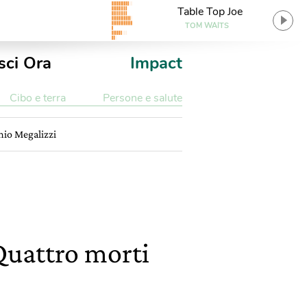
Table Top Joe
TOM WAITS
sci Ora
Impact
Cibo e terra
Persone e salute
onio Megalizzi
 Quattro morti