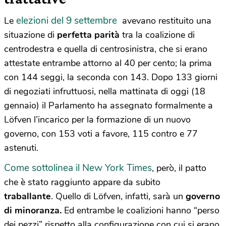
elezioni del 9 settembre
Le
avevano restituito una
situazione di
perfetta parità
tra la coalizione di
centrodestra e quella di centrosinistra, che si erano
attestate entrambe attorno al 40 per cento; la prima
con 144 seggi, la seconda con 143. Dopo 133 giorni
di negoziati infruttuosi, nella mattinata di oggi (18
gennaio) il Parlamento ha assegnato formalmente a
Löfven l’incarico per la formazione di un nuovo
governo, con 153 voti a favore, 115 contro e 77
astenuti.
Come sottolinea il New York Times
, però, il patto
che è stato raggiunto appare da subito
traballante
. Quello di Löfven, infatti, sarà un
governo
di minoranza.
Ed entrambe le coalizioni hanno “perso
dei pezzi” rispetto alla configurazione con cui si erano