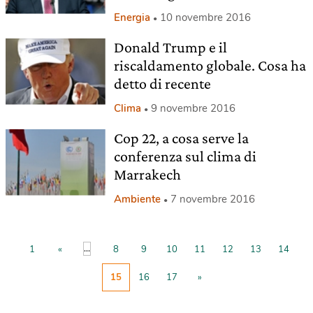
Energia
10 novembre 2016
Donald Trump e il
riscaldamento globale. Cosa ha
detto di recente
Clima
9 novembre 2016
Cop 22, a cosa serve la
conferenza sul clima di
Marrakech
Ambiente
7 novembre 2016
...
1
«
8
9
10
11
12
13
14
15
16
17
»