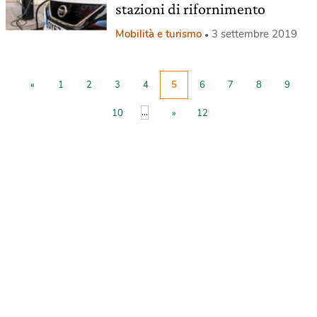
stazioni di rifornimento
Mobilità e turismo
3 settembre 2019
«
1
2
3
4
5
6
7
8
9
...
10
»
12