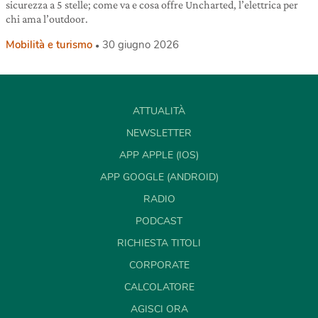
sicurezza a 5 stelle; come va e cosa offre Uncharted, l’elettrica per
chi ama l’outdoor.
Mobilità e turismo
30 giugno 2026
ATTUALITÀ
NEWSLETTER
APP APPLE (IOS)
APP GOOGLE (ANDROID)
RADIO
PODCAST
RICHIESTA TITOLI
CORPORATE
CALCOLATORE
AGISCI ORA