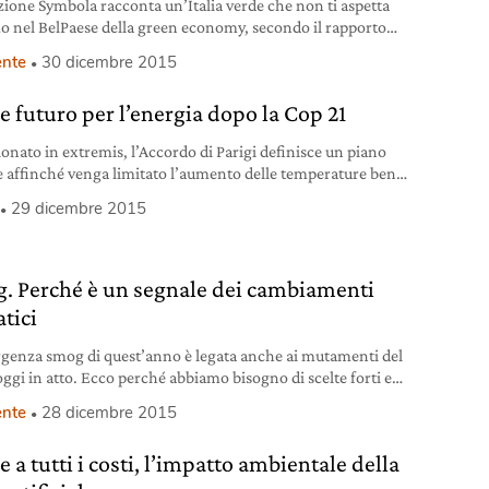
ione Symbola racconta un’Italia verde che non ti aspetta
o nel BelPaese della green economy, secondo il rapporto
a in 10 selfie 2016 – . Una nuova economia per affrontare la
nte
30 dicembre 2015
protagonisti della sfida del clima, un dossier che sembra
o per darci nuove energie. Energie rinnovabili, green
e futuro per l’energia dopo la Cop 21
y, riciclo, efficienza energetica e integrazione
ionato in extremis, l’Accordo di Parigi definisce un piano
e affinché venga limitato l’aumento delle temperature ben
otto dei 2 gradi. Ora il mondo deve metterlo in pratica.
29 dicembre 2015
. Perché è un segnale dei cambiamenti
tici
genza smog di quest’anno è legata anche ai mutamenti del
oggi in atto. Ecco perché abbiamo bisogno di scelte forti e
iranti.
nte
28 dicembre 2015
e a tutti i costi, l’impatto ambientale della