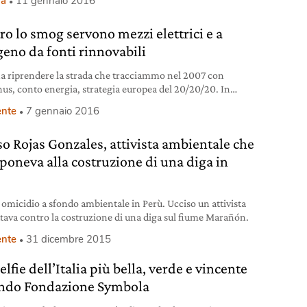
ia
11 gennaio 2016
ca immessa in rete, a cui poi si allacciano le case, e tutti noi.
ama mix energetico. Ogni Paese
ro lo smog servono mezzi elettrici e a
geno da fonti rinnovabili
a riprendere la strada che tracciammo nel 2007 con
us, conto energia, strategia europea del 20/20/20. In
anni finanziai il car sharing in 15 città e l’uso delle bici,
nte
7 gennaio 2016
i perfino la rottamazione di auto e moto senza acquisto di
mezzi a motore ma sostituendoli con bici o con
so Rojas Gonzales, attivista ambientale che
menti a mezzi pubblici.
pponeva alla costruzione di una diga in
omicidio a sfondo ambientale in Perù. Ucciso un attivista
ttava contro la costruzione di una diga sul fiume Marañón.
nte
31 dicembre 2015
selfie dell’Italia più bella, verde e vincente
ndo Fondazione Symbola