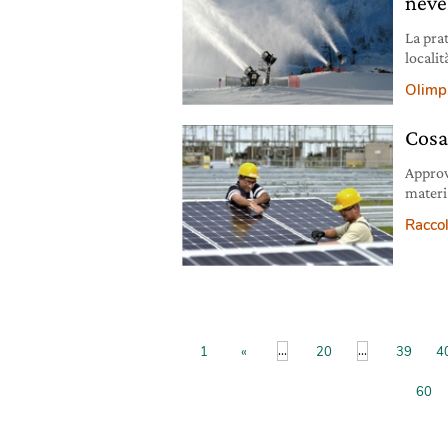
neve 
La prat
localit
ed ene
Olimpi
Cosa
Approv
materia
Realac
Raccol
...
...
1
«
20
39
4
60