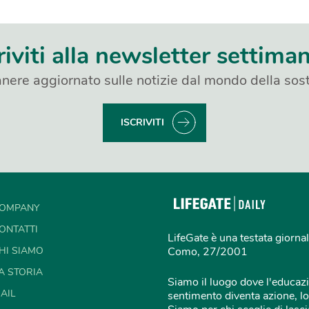
riviti alla newsletter settima
nere aggiornato sulle notizie dal mondo della sost
ISCRIVITI
OMPANY
ONTATTI
LifeGate è una testata giornal
HI SIAMO
Como, 27/2001
A STORIA
Siamo il luogo dove l'educazi
AIL
sentimento diventa azione, lo