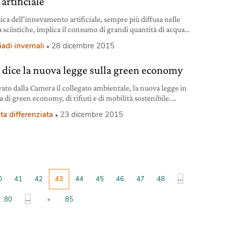
artificiale
ica dell’innevamento artificiale, sempre più diffusa nelle
à sciistiche, implica il consumo di grandi quantità di acqua
rgia.
adi invernali
28 dicembre 2015
 dice la nuova legge sulla green economy
ato dalla Camera il collegato ambientale, la nuova legge in
 di green economy, di rifiuti e di mobilità sostenibile.
ci: “Una piccola finanziaria verde”.
ta differenziata
23 dicembre 2015
...
0
41
42
43
44
45
46
47
48
...
80
»
85