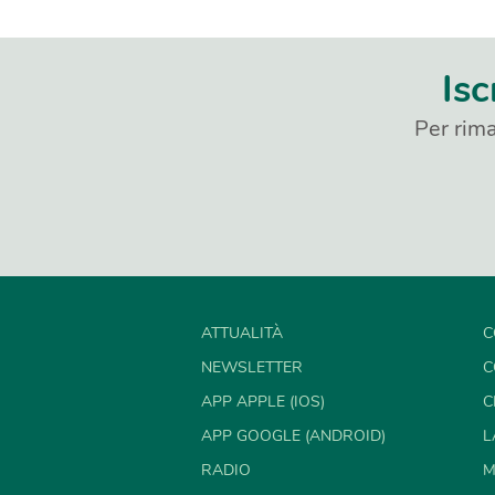
Isc
Per rima
ATTUALITÀ
C
NEWSLETTER
C
APP APPLE (IOS)
C
APP GOOGLE (ANDROID)
L
RADIO
M