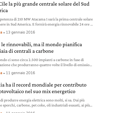
Cile la più grande centrale solare del Sud
ica
 potenza di 210 MW Atacama 1 sarà la prima centrale solare
nere in Sud America. E fornirà energia rinnovabile 24 ore su
ia
13 gennaio 2016
 le rinnovabili, ma il mondo pianifica
aia di centrali a carbone
ndo ci sono circa 2.500 impianti a carbone in fase di
zazione che produrranno quattro volte il livello di emissioni
o per mantenere l’innalzamento delle temperature sotto i 2
ia
11 gennaio 2016
entigradi rispetto ai livelli dell’era pre-industriale. È quanto
a Coal gap, così è chiamato il report prodotto da Climate
alia ha il record mondiale per contributo
Track, ha rilevato che gli obiettivi di
fotovoltaico nel suo mix energetico
di produrre energia elettrica sono molti, si sa. Dai più
e sporchi, carbone, pet coke, oli industriali esausti, ai più
 puliti, il vento, il sole. Tutti gli impianti generano energia