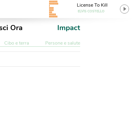
License To Kill
ELVIS COSTELLO
sci Ora
Impact
Cibo e terra
Persone e salute