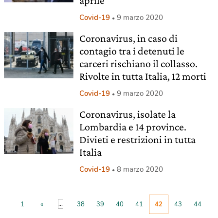
aprile
Covid-19
9 marzo 2020
Coronavirus, in caso di
contagio tra i detenuti le
carceri rischiano il collasso.
Rivolte in tutta Italia, 12 morti
Covid-19
9 marzo 2020
Coronavirus, isolate la
Lombardia e 14 province.
Divieti e restrizioni in tutta
Italia
Covid-19
8 marzo 2020
...
1
«
38
39
40
41
42
43
44