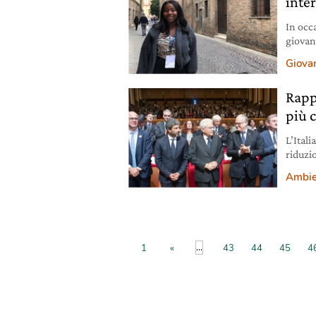
inte
In occ
giovan
Fioren
Giovan
due mon
Rappo
più c
L’Itali
riduzi
climati
Ambie
...
1
«
43
44
45
4