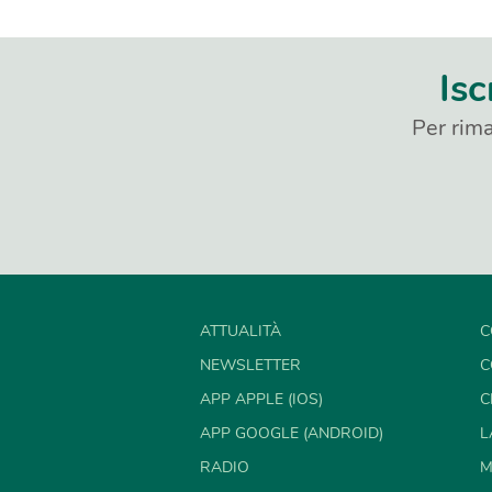
Isc
Per rima
ATTUALITÀ
C
NEWSLETTER
C
APP APPLE (IOS)
C
APP GOOGLE (ANDROID)
L
RADIO
M