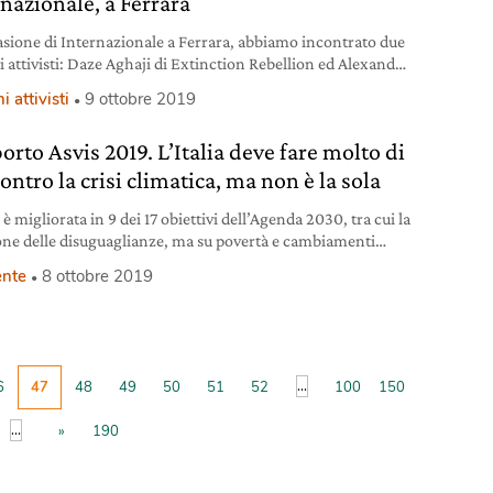
rnazionale, a Ferrara
asione di Internazionale a Ferrara, abbiamo incontrato due
i attivisti: Daze Aghaji di Extinction Rebellion ed Alexander
tini di Fridays for future. Che ci hanno portato ad esplorare
i attivisti
9 ottobre 2019
di diversi fra loro, ma con lo stesso obiettivo.
rto Asvis 2019. L’Italia deve fare molto di
ontro la crisi climatica, ma non è la sola
a è migliorata in 9 dei 17 obiettivi dell’Agenda 2030, tra cui la
one delle disuguaglianze, ma su povertà e cambiamenti
ci siamo in ritardo. I dati del nuovo rapporto Asvis 2019.
nte
8 ottobre 2019
...
6
47
48
49
50
51
52
100
150
...
»
190