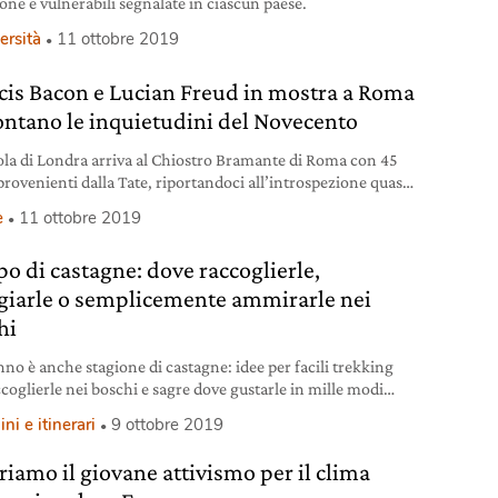
ione e vulnerabili segnalate in ciascun paese.
ersità
11 ottobre 2019
cis Bacon e Lucian Freud in mostra a Roma
ontano le inquietudini del Novecento
ola di Londra arriva al Chiostro Bramante di Roma con 45
provenienti dalla Tate, riportandoci all’introspezione quasi
iva di inizio Novecento.
e
11 ottobre 2019
o di castagne: dove raccoglierle,
iarle o semplicemente ammirarle nei
hi
nno è anche stagione di castagne: idee per facili trekking
ccoglierle nei boschi e sagre dove gustarle in mille modi
.
i e itinerari
9 ottobre 2019
riamo il giovane attivismo per il clima