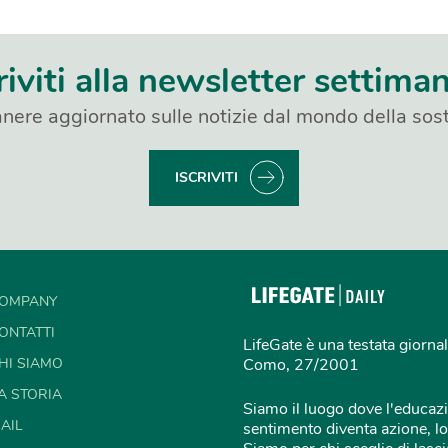
riviti alla newsletter settima
nere aggiornato sulle notizie dal mondo della sost
ISCRIVITI
OMPANY
ONTATTI
LifeGate è una testata giornal
HI SIAMO
Como, 27/2001
A STORIA
Siamo il luogo dove l'educazi
AIL
sentimento diventa azione, lo