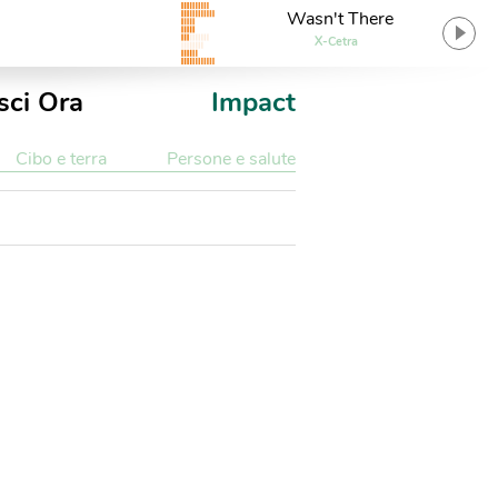
Wasn't There
X-Cetra
sci Ora
Impact
Cibo e terra
Persone e salute