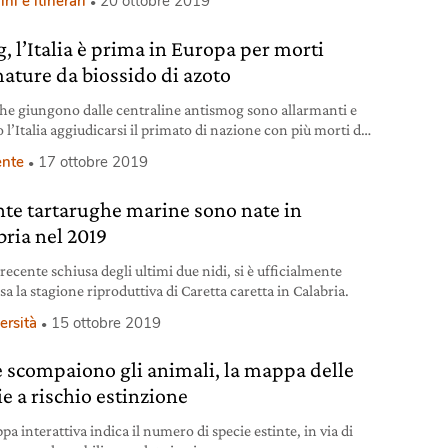
i e itinerari
20 ottobre 2019
e vengono presentati e poi votati i borghi più belli del paese.
iere il vincitore tra piccole realtà, spesso scrigni di
, l’Italia è prima in Europa per morti
lie inaspettate, sono stati il pubblico e una
 presieduta
ature da biossido di azoto
 che giungono dalle centraline antismog sono allarmanti e
 l’Italia aggiudicarsi il primato di nazione con più morti da
do di azoto d’Europa.
nte
17 ottobre 2019
te tartarughe marine sono nate in
bria nel 2019
recente schiusa degli ultimi due nidi, si è ufficialmente
a la stagione riproduttiva di Caretta caretta in Calabria.
ersità
15 ottobre 2019
 scompaiono gli animali, la mappa delle
e a rischio estinzione
a interattiva indica il numero di specie estinte, in via di