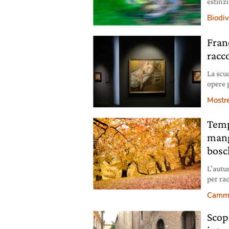
estinz
Biodiv
Fran
racc
La scu
opere 
ossess
Mostr
Temp
mang
bosc
L’autu
per ra
diversi
Cammin
Scop