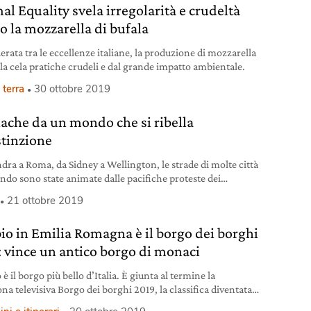
al Equality svela irregolarità e crudeltà
ro la mozzarella di bufala
erata tra le eccellenze italiane, la produzione di mozzarella
ala cela pratiche crudeli e dal grande impatto ambientale.
 terra
30 ottobre 2019
ache da un mondo che si ribella
stinzione
dra a Roma, da Sidney a Wellington, le strade di molte città
ndo sono state animate dalle pacifiche proteste dei
stanti di Extinction Rebellion.
21 ottobre 2019
io in Emilia Romagna è il borgo dei borghi
: vince un antico borgo di monaci
è il borgo più bello d’Italia. È giunta al termine la
na televisiva Borgo dei borghi 2019, la classifica diventata
da qualche tempo anche una trasmissione su Rai3 durante