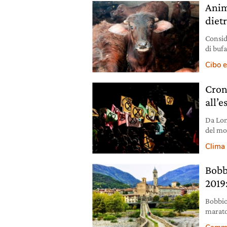
Anim
diet
Consid
di buf
Cibo e
Cron
all’e
Da Lon
del mo
manife
Clima
Bobb
2019
Bobbio 
marato
ormai 