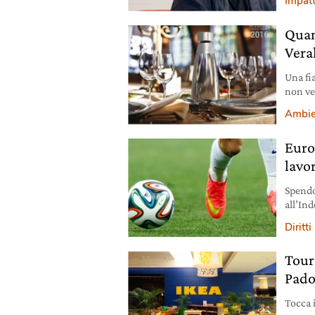
Impatt
Quand
Veral
Una fia
non ved
di Vera
Ambie
Euro
lavo
Spendo
all’Ind
dossie
Diritt
Tour 
Pado
Tocca i