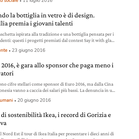
o sociale
11 luglio 2016
o la bottiglia in vetro è di design.
lia premia i giovani talenti
schetta ispirata alla tradizione e una bottiglia pensata per i
enti: questi i progetti premiati dal contest Say it with glass
llia.
nte
23 giugno 2016
 2016, è gara allo sponsor che paga meno i
ratori
no cifre stellari come sponsor di Euro 2016, ma dalla Cina
onesia vanno a caccia dei salari più bassi. La denuncia in un
r francese.
i umani
20 giugno 2016
di sostenibilità Ikea, i record di Gorizia e
va
l Nord Est il tour di Ikea Italia per presentare i dieci anni di