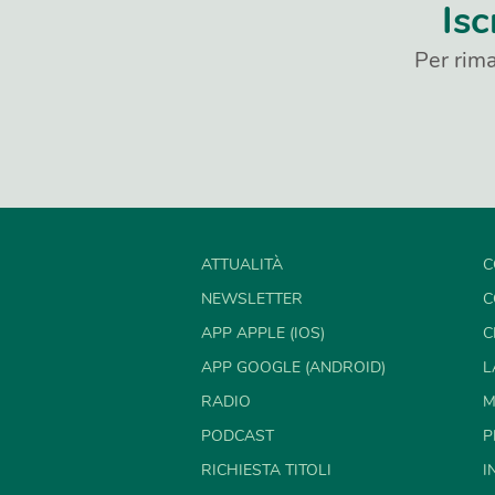
Isc
Per rima
ATTUALITÀ
C
NEWSLETTER
C
APP APPLE (IOS)
C
APP GOOGLE (ANDROID)
L
RADIO
M
PODCAST
P
RICHIESTA TITOLI
I