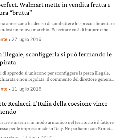
perfect. Walmart mette in vendita frutta e
ura “brutta”
ena americana ha deciso di combattere lo spreco alimentare
andosi un nuovo marchio. Ed evitare così di buttare cibo
 commestibile.
nte
27 luglio 2016
a illegale, sconfiggerla si può fermando le
 pirata
ti di approdo si uniscono per sconfiggere la pesca illegale,
chiarata e non regolata. Il commento del direttore generale
ao sullo stato di avanzamento dei lavori.
nte
11 luglio 2016
e Realacci. L’Italia della coesione vince
mondo
rare e inserirsi in modo armonico nel territorio è il fattore
cesso per le imprese made in Italy. Ne parliamo con Ermete
ci, presidente di Symbola.