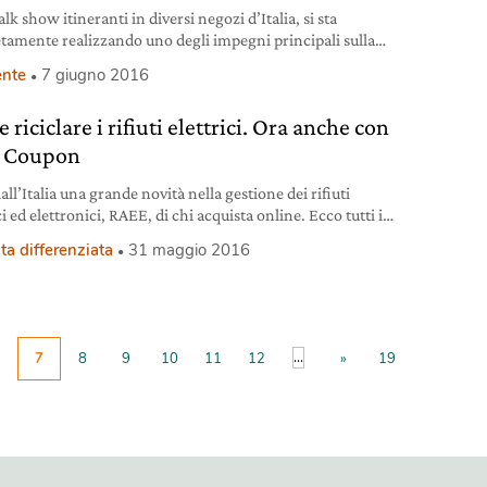
alk show itineranti in diversi negozi d’Italia, si sta
tamente realizzando uno degli impegni principali sulla
bilità e la responsabilità d’impresa: il coinvolgimento e
nte
7 giugno 2016
mazione di tutti, del pubblico, dei dipendenti, dei
ratori. Così si sono svolte altre due tappe del tour legato
riciclare i rifiuti elettrici. Ora anche con
esentazione del 10º Rapporto di sostenibilità di Ikea Italia,
 Coupon
all’Italia una grande novità nella gestione dei rifiuti
ci ed elettronici, RAEE, di chi acquista online. Ecco tutti i
i per clienti e venditori.
ta differenziata
31 maggio 2016
...
7
8
9
10
11
12
»
19