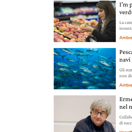
I’m 
verd
La cat
invent
ancora
Ambie
Pesc
navi
Gli sta
non di
della F
Ambie
Ermet
nel 
Collabo
di suc
Realac