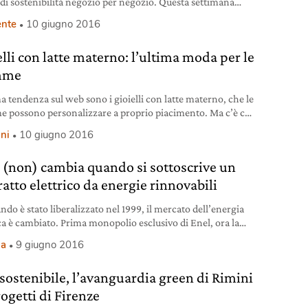
 di sostenibilità negozio per negozio. Questa settimana
tati a Padova e Gorizia, anzi, a Villesse per la precisione, al
nte
10 giugno 2016
del Friuli, dove Ikea oltre che il negozio ha costruito
ro centro commerciale che lo circonda. Quella dei
elli con latte materno: l’ultima moda per le
mme
ma tendenza sul web sono i gioielli con latte materno, che le
possono personalizzare a proprio piacimento. Ma c’è chi
dica un fenomeno da fanatiche
ni
10 giugno 2016
 (non) cambia quando si sottoscrive un
atto elettrico da energie rinnovabili
ndo è stato liberalizzato nel 1999, il mercato dell’energia
ica è cambiato. Prima monopolio esclusivo di Enel, ora la
 di energia elettrica è in mano a decine di fornitori in
ia
9 giugno 2016
zione tra loro. Per diversificare l’offerta quasi tutti questi
ori, chi più chi meno, hanno puntato sull’energia “pulita”,
 sostenibile, l’avanguardia green di Rimini
 prodotta da fonti rinnovabili, cercando
rogetti di Firenze