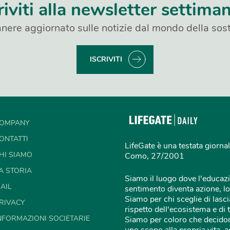
riviti alla newsletter settima
nere aggiornato sulle notizie dal mondo della sost
ISCRIVITI
OMPANY
ONTATTI
LifeGate è una testata giornal
HI SIAMO
Como, 27/2001
A STORIA
Siamo il luogo dove l'educazi
AIL
sentimento diventa azione, lo
Siamo per chi sceglie di lascia
RIVACY
rispetto dell'ecosistema e di 
NFORMAZIONI SOCIETARIE
Siamo per coloro che decidon
uno scopo alla propria vita,