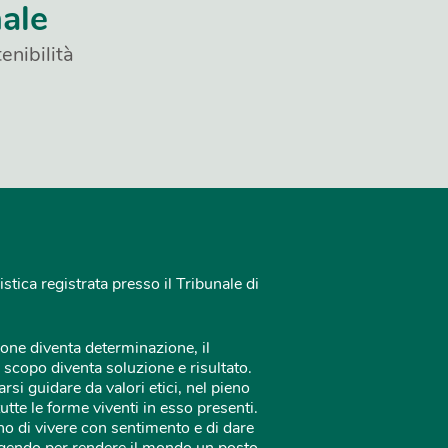
nale
enibilità
istica registrata presso il Tribunale di
one diventa determinazione, il
 scopo diventa soluzione e risultato.
rsi guidare da valori etici, nel pieno
tutte le forme viventi in esso presenti.
o di vivere con sentimento e di dare
 agendo per rendere il mondo un posto