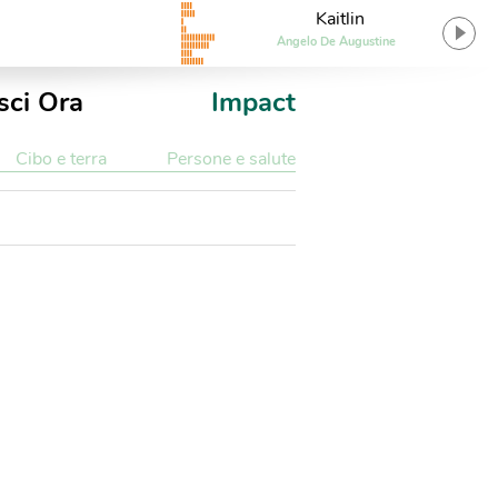
Kaitlin
Angelo De Augustine
sci Ora
Impact
Cibo e terra
Persone e salute