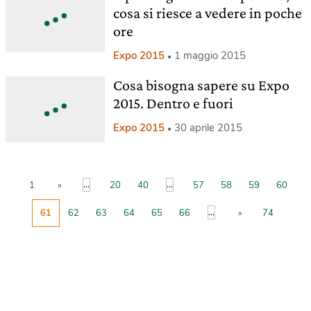
cosa si riesce a vedere in poche
ore
Expo 2015
1 maggio 2015
Cosa bisogna sapere su Expo
2015. Dentro e fuori
Expo 2015
30 aprile 2015
...
...
1
«
20
40
57
58
59
60
...
61
62
63
64
65
66
»
74