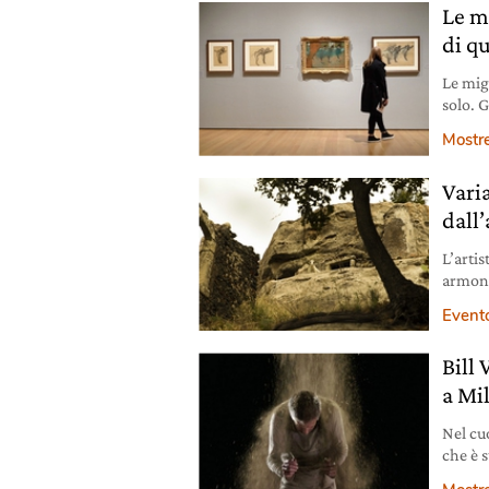
Le mo
di q
Le migl
solo. G
bello. 
Mostr
una ma
Vari
dall’
L’artis
armoni
protag
Event
Bill 
a Mil
Nel cuo
che è s
Sepolc