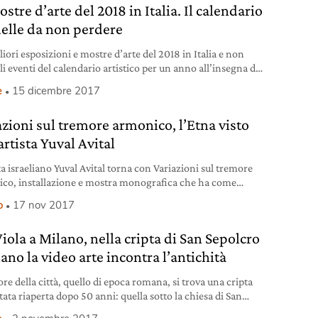
stre d’arte del 2018 in Italia. Il calendario
uelle da non perdere
iori esposizioni e mostre d’arte del 2018 in Italia e non
li eventi del calendario artistico per un anno all’insegna del
Perché l’arte, diceva Charles Baudelaire, “è la creazione di
e
15 dicembre 2017
gia suggestiva”.
azioni sul tremore armonico, l’Etna visto
artista Yuval Avital
ta israeliano Yuval Avital torna con Variazioni sul tremore
co, installazione e mostra monografica che ha come
onista l’Etna
o
17 nov 2017
Viola a Milano, nella cripta di San Sepolcro
ano la video arte incontra l’antichità
re della città, quello di epoca romana, si trova una cripta
tata riaperta dopo 50 anni: quella sotto la chiesa di San
ro, nell’omonima piazza, definita la chiesa sotterranea più