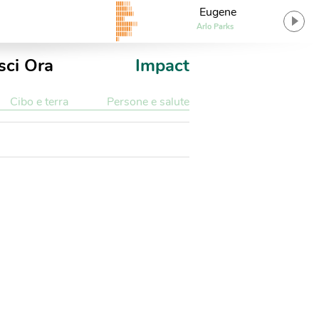
Eugene
Arlo Parks
sci Ora
Impact
Cibo e terra
Persone e salute