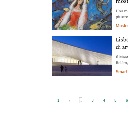
most
Una mo
pittor
figure
Mostr
Lisb
di ar
Il Maa
Belém,
portog
Smart 
della 
riferim
arte, a
...
1
«
3
4
5
6