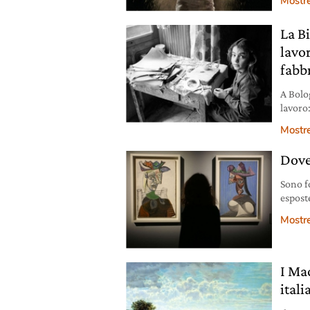
Mostr
antica
tre vid
La Bi
lavor
fabbr
A Bolog
lavoro
del mo
Mostr
novem
Dove
Sono f
espost
alla s
Mostr
d’espr
I Mac
itali