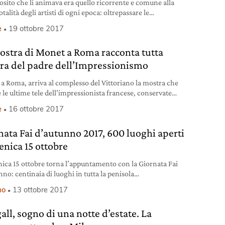
posito che li animava era quello ricorrente e comune alla
otalità degli artisti di ogni epoca: oltrepassare le
zioni, catturare la sostanza reale delle cose, elaborare un
e
19 ottobre 2017
ggio espressivo inedito e distante dall’accademismo coevo.
nza di oltre un secolo e mezzo, si può ritenere che i
ostra di Monet a Roma racconta tutta
aioli abbiano centrato l’obiettivo dato che
era del padre dell’Impressionismo
a Roma, arriva al complesso del Vittoriano la mostra che
 le ultime tele dell’impressionista francese, conservate
ua casa di Giverny. Le magie dell’acqua nelle pennellate del
e
16 ottobre 2017
nata Fai d’autunno 2017, 600 luoghi aperti
nica 15 ottobre
ca 15 ottobre torna l’appuntamento con la Giornata Fai
no: centinaia di luoghi in tutta la penisola
onalmente aperti per chi ama arte, natura e territorio.
mo
13 ottobre 2017
all, sogno di una notte d’estate. La