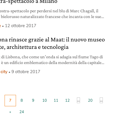
ra-spettacolo a Milano
stra-spettacolo per perdersi nel blu di Marc Chagall, il
e bielorusso naturalizzato francese che incanta con le sue
 fluttuanti e sognanti. Al Museo della Permanente a Milano.
e
12 ottobre 2017
ona rinasce grazie al Maat: il nuovo museo
te, architettura e tecnologia
t di Lisbona, che come un’onda si adagia sul fiume Tago di
 è un edificio emblematico della modernità della capitale
hese, del suo allineamento con le grandi capitali europee e
city
9 ottobre 2017
sua volontà di diventare un polo internazionale di
ento per la cultura, lo sviluppo e l’innovazione. Il Museu de
rquitetura e tecnologia (museo di arte,
...
...
7
8
9
10
11
12
20
»
24