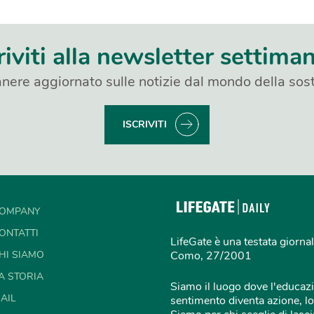
riviti alla newsletter settima
nere aggiornato sulle notizie dal mondo della sost
ISCRIVITI
OMPANY
ONTATTI
LifeGate è una testata giornal
HI SIAMO
Como, 27/2001
A STORIA
Siamo il luogo dove l'educazi
AIL
sentimento diventa azione, lo