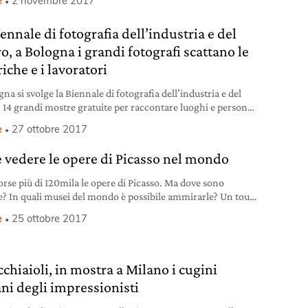
e
2 novembre 2017
 di Milano dove adesso sono esposte fino al 28 gennaio 2018
eo opere di Bill Viola. Il video artista forse più
ennale di fotografia dell’industria e del
o, a Bologna i grandi fotografi scattano le
iche e i lavoratori
na si svolge la Biennale di fotografia dell’industria e del
: 14 grandi mostre gratuite per raccontare luoghi e persone
ndo del lavoro. Ecco quelle da non perdere, fino al 19
e
27 ottobre 2017
bre.
 vedere le opere di Picasso nel mondo
orse più di 120mila le opere di Picasso. Ma dove sono
e? In quali musei del mondo è possibile ammirarle? Un tour
coperta dell’artista che ha inventato nuovi modi
e
25 ottobre 2017
essione.
chiaioli, in mostra a Milano i cugini
ani degli impressionisti