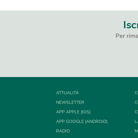
Isc
Per rima
ATTUALITÀ
C
NEWSLETTER
C
APP APPLE (IOS)
C
APP GOOGLE (ANDROID)
L
RADIO
M