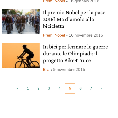
Premi Nobel
16 gennaio 2016
Il premio Nobel per la pace
2016? Ma diamolo alla
bicicletta
Premi Nobel
16 novembre 2015
In bici per fermare le guerre
durante le Olimpiadi: il
progetto Bike4Truce
Bici
9 novembre 2015
«
1
2
3
4
5
6
7
»