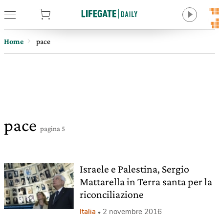
tore
Home
pace
pace
pagina 5
Israele e Palestina, Sergio
Mattarella in Terra santa per la
riconciliazione
Italia
2 novembre 2016