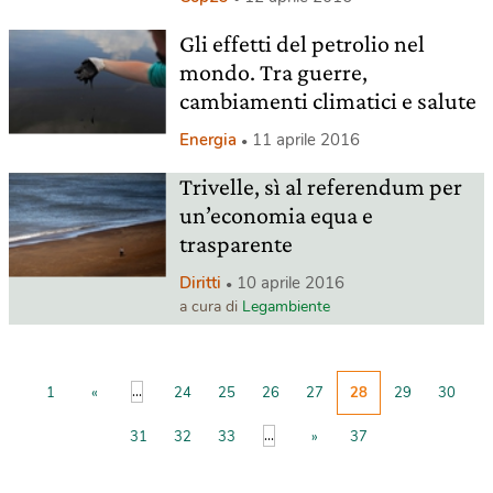
Gli effetti del petrolio nel
mondo. Tra guerre,
cambiamenti climatici e salute
Energia
11 aprile 2016
Trivelle, sì al referendum per
un’economia equa e
trasparente
Diritti
10 aprile 2016
a cura di
Legambiente
...
1
«
24
25
26
27
28
29
30
...
31
32
33
»
37