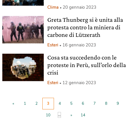
Clima
20 gennaio 2023
Greta Thunberg si è unita alla
protesta contro la miniera di
carbone di Lützerath
Esteri
16 gennaio 2023
Cosa sta succedendo con le
proteste in Perù, sull’orlo della
crisi
Esteri
12 gennaio 2023
«
1
2
3
4
5
6
7
8
9
...
10
»
14