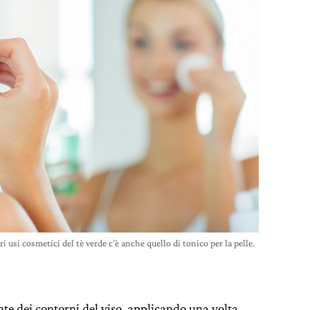
ari usi cosmetici del tè verde c’è anche quello di tonico per la pelle.
nte dei contorni del viso, applicando una volta