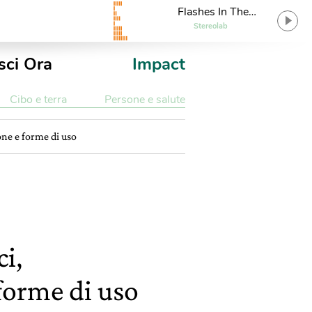
Flashes In The
Afternoon
Stereolab
sci Ora
Impact
Cibo e terra
Persone e salute
one e forme di uso
ci,
forme di uso