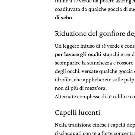
Infine il tè verde ha potere astringe
coadiuvata da qualche goccia di suc
di sebo
.
Riduzione del gonfiore de
Un leggero infuso di tè verde è cons
per lavare gli occhi
stanchi e rende
scomparire la stanchezza e rossore
degli occhi: versate qualche goccia 
idrofilo, che applicherete sulle pa
non di più di mezz’ora.
Alternate complesse di tè caldo e co
Capelli lucenti
Nella tradizione cinese i capelli d
risciacquati con tè a forte concentra