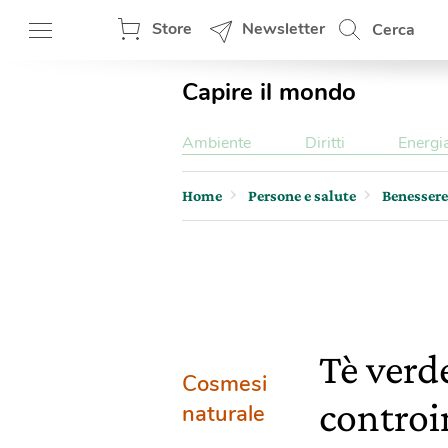
Store
Newsletter
Cerca
Capire il mondo
Ambiente
Diritti
Energi
Home
Persone e salute
Benessere
Tè verde
Cosmesi
controi
naturale