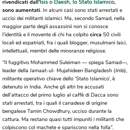
Isis o Daesh, lo Stato Islamico
rivendicati dall’
,
sono aumentati
. In alcuni casi sono stati arrestati e
uccisi dei militanti islamici. Ma, secondo Samad, nella
maggior parte degli assassinii non si conosce
l’identità e il movente di chi ha colpito
circa
50 civili
locali ed espatriati, fra i quali blogger, musulmani laici,
intellettuali, membri delle minoranze religiose.
“Il fuggitivo Mohammed Suleiman — spiega Samad—,
leader della Jamaat-ul- Mujahideen Bangladesh (Jmb),
militante operativo chiave dello ‘Stato Islamico’, è
detenuto in India. Anche gli altri tre accusati
dell’attacco del primo luglio al caffè di Dacca sono
stati arrestati, tra i quali il canadese di origine
bengalese Tamin Chowdhury, ucciso durante la
cattura. Ma restano quasi tutti impuniti i militanti che
colpiscono col machete e spariscono nella folla”.