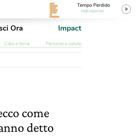
Tempo Perdido
PINK MARTINI
sci Ora
Impact
Cibo e terra
Persone e salute
 ecco come
hanno detto