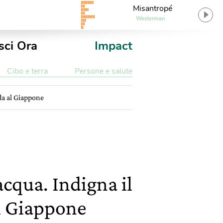
Misantropé
Westerman
sci Ora
Impact
Cibo e terra
Persone e salute
ada al Giappone
acqua. Indigna il
al Giappone