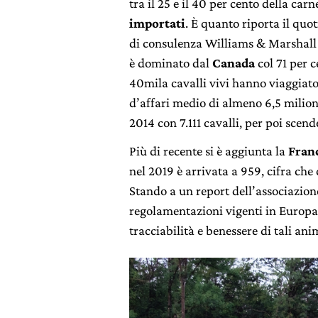
tra il 25 e il 40 per cento della c
importati
. È quanto riporta il quo
di consulenza Williams & Marshall S
è dominato dal
Canada
col 71 per 
40mila cavalli vivi hanno viaggiat
d’affari medio di almeno 6,5 milioni
2014 con 7.111 cavalli, per poi scen
Più di recente si è aggiunta la
Fran
nel 2019 è arrivata a 959, cifra che
Stando a un report dell’associazion
regolamentazioni vigenti in Europa
tracciabilità e benessere di tali ani