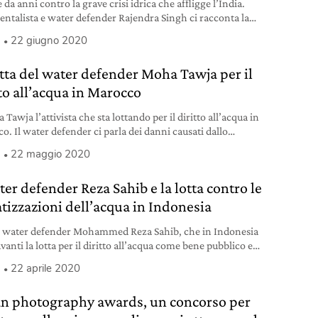
e da anni contro la grave crisi idrica che affligge l’India.
entalista e water defender Rajendra Singh ci racconta la
ria.
a
22 giugno 2020
otta del water defender Moha Tawja per il
tto all’acqua in Marocco
Tawja l’attivista che sta lottando per il diritto all’acqua in
o. Il water defender ci parla dei danni causati dallo
amento dell’industria mineraria.
a
22 maggio 2020
ter defender Reza Sahib e la lotta contro le
atizzazioni dell’acqua in Indonesia
il water defender Mohammed Reza Sahib, che in Indonesia
vanti la lotta per il diritto all’acqua come bene pubblico ed
egli attivisti che ha contribuito allo stop storico della
a
22 aprile 2020
izzazione dell’acqua nel paese.
n photography awards, un concorso per