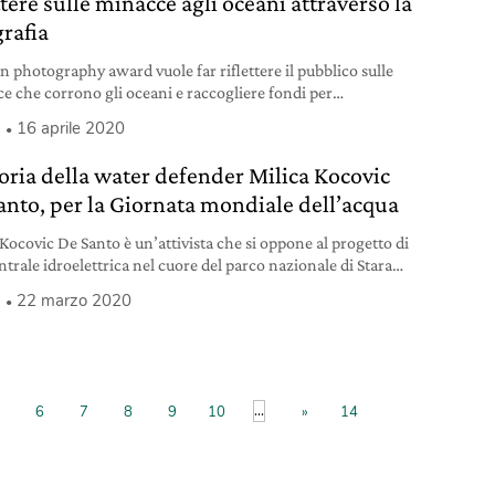
ttere sulle minacce agli oceani attraverso la
grafia
n photography award vuole far riflettere il pubblico sulle
e che corrono gli oceani e raccogliere fondi per
gerli.
a
16 aprile 2020
toria della water defender Milica Kocovic
anto, per la Giornata mondiale dell’acqua
 Kocovic De Santo è un’attivista che si oppone al progetto di
ntrale idroelettrica nel cuore del parco nazionale di Stara
a, tra Serbia e Bulgaria. Raccontiamo la sua storia da water
a
22 marzo 2020
er per la Giornata mondiale dell’acqua.
...
6
7
8
9
10
»
14