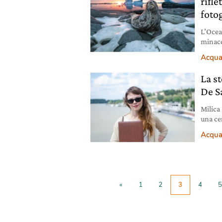
rifle
foto
L’Ocea
minacc
proteg
Acqu
La s
De S
Milica
una ce
Planin
Acqu
defend
«
1
2
3
4
5