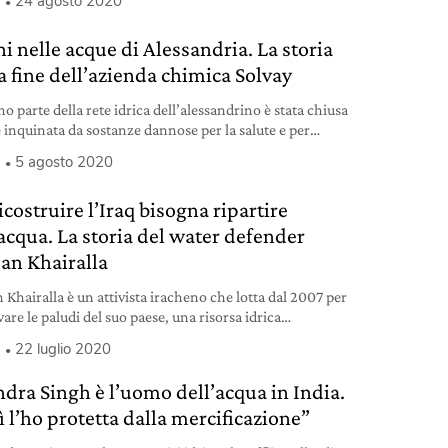
a
24 agosto 2020
i nelle acque di Alessandria. La storia
a fine dell’azienda chimica Solvay
o parte della rete idrica dell’alessandrino è stata chiusa
 inquinata da sostanze dannose per la salute e per
ente. Le stesse usate dall’azienda chimica Solvay.
a
5 agosto 2020
icostruire l’Iraq bisogna ripartire
’acqua. La storia del water defender
an Khairalla
 Khairalla è un attivista iracheno che lotta dal 2007 per
are le paludi del suo paese, una risorsa idrica
mentale.
a
22 luglio 2020
ndra Singh è l’uomo dell’acqua in India.
ì l’ho protetta dalla mercificazione”