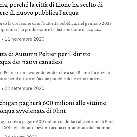
ia, perché la città di Lione ha scelto di
ere di nuovo pubblica l’acqua
erso la creazione di un’autorità pubblica, nel gennaio 2023
riprenderà la produzione e la distribuzione di acqua
e.
a
11 novembre 2020
tta di Autumn Peltier per il diritto
cqua dei nativi canadesi
 Peltier è una water defender che a soli 8 anni ha iniziato
lotta per il diritto all’acqua potabile delle tribù native
si.
a
22 settembre 2020
ichigan pagherà 600 milioni alle vittime
’acqua avvelenata di Flint
igan dovrà pagare 600 milioni di dollari alle vittime di Flint
al 2014 gli abitanti bevono acqua contaminata dal piombo.