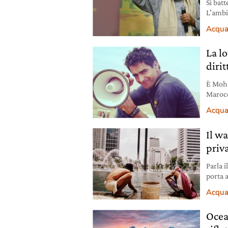
Si batt
L’ambi
sua sto
Acqu
La l
diri
È Moha 
Marocc
sfrutt
Acqu
Il wa
priv
Parla 
porta a
è uno d
Acqu
privat
Ocea