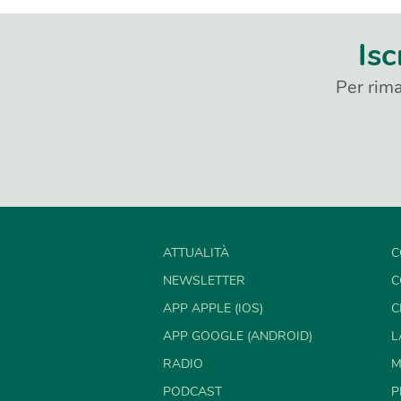
Isc
Per rima
ATTUALITÀ
C
NEWSLETTER
C
APP APPLE (IOS)
C
APP GOOGLE (ANDROID)
L
RADIO
M
PODCAST
P