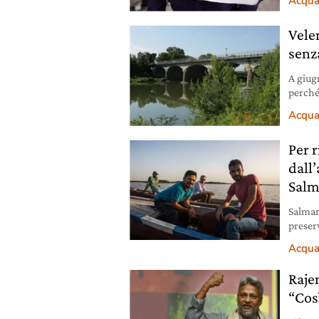
Acqu
Velen
senz
A giugn
perché
l’ambi
Acqu
Per r
dall
Salm
Salman
preserv
fonda
Acqu
Raje
“Cos