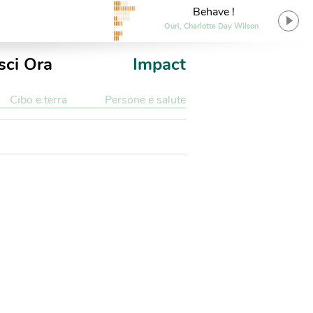
Behave !
Ouri, Charlotte Day Wilson
sci Ora
Impact
Cibo e terra
Persone e salute