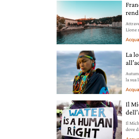
Franc
rend
Attrav
Lione 
potabil
Acqu
La lo
all’a
Autumn
la sua 
canade
Acqu
Il M
dell
Il Mich
dove d