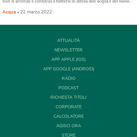
non si arrende e continua a battersi in difesa dell’acqua e del suolo.
Acqua
22 marzo 2022
ATTUALITÀ
NEWSLETTER
APP APPLE (IOS)
APP GOOGLE (ANDROID)
RADIO
PODCAST
RICHIESTA TITOLI
CORPORATE
CALCOLATORE
AGISCI ORA
STORE