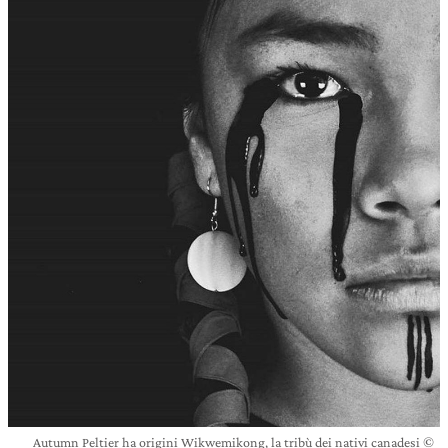
Autumn Peltier ha origini Wikwemikong, la tribù dei nativi canadesi ©