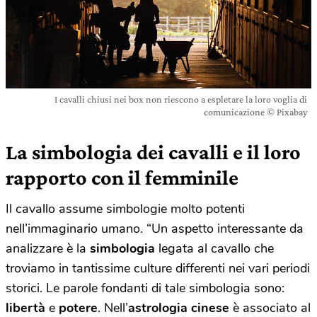
I cavalli chiusi nei box non riescono a espletare la loro voglia di
comunicazione © Pixabay
La simbologia dei cavalli e il loro
rapporto con il femminile
Il cavallo assume simbologie molto potenti
nell’immaginario umano. “Un aspetto interessante da
analizzare è la
simbologia
legata al cavallo che
troviamo in tantissime culture differenti nei vari periodi
storici. Le parole fondanti di tale simbologia sono:
libertà
e
potere
. Nell’
astrologia cinese
è associato al