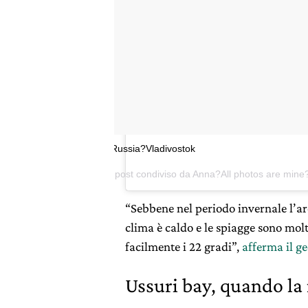
Russia?Vladivostok
Un post condiviso da Anna?All photos are min
“Sebbene nel periodo invernale l’are
clima è caldo e le spiagge sono mol
facilmente i 22 gradi”,
afferma il g
Ussuri bay, quando la 