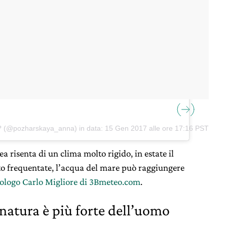
e? (@pozharskaya_anna) in data:
15 Gen 2017 alle ore 17:16 PST
a risenta di un clima molto rigido, in estate il
to frequentate, l’acqua del mare può raggiungere
eologo Carlo Migliore di 3Bmeteo.com
.
natura è più forte dell’uomo