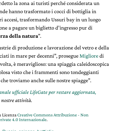
rdetto la zona ai turisti perché considerata un
nde hanno trasformato i cocci di bottiglia in
lori accesi, trasformando Ussuri bay in un luogo
one a pagare un biglietto d’ingresso pur di
orza della natura
”.
trie di produzione e lavorazione del vetro e della
asciati in mare per decenni”, prosegue
Migliore
di
 volta, è meraviglioso: una spiaggia caleidoscopica
colosa visto che i frammenti sono tondeggianti
a che troviamo anche sulle nostre spiagge”.
canale ufficiale LifeGate per restare aggiornata,
 nostre attività.
on Licenza
Creative Commons Attribuzione - Non
rivate 4.0 Internazionale
.