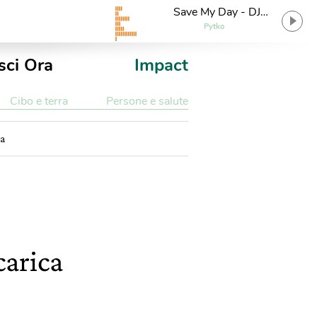
Save My Day - DJ
Python 'Nice' Remix
Pytko
sci Ora
Impact
Cibo e terra
Persone e salute
ra
carica