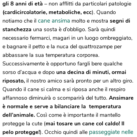
gli 8 anni di età
– non afflitti da particolari patologie
(cardicircolatorie, metaboliche, ecc
). Quando
cane ansima
notiamo che il
molto e mostra
segni di
stanchezza
una sosta è d’obbligo. Sarà quindi
necessario fermarci, magari in un luogo ombreggiato,
e bagnare il petto e la nuca del quattrozampe per
abbassare la sua temperatura corporea.
Successivamente è opportuno fargli bere qualche
sorso d’acqua e dopo
una decina di minuti, ormai
riposato,
il nostro amico sarà pronto per un altro giro.
Quando il cane si calma e si riposa anche il respiro
affannoso diminuirà o scomparirà del tutto.
Ansimare
è normale e serve a bilanciare la temperatura
dell’animale.
Così come è importante il mantello
protegge la cute (
mai tosare un cane col caldo! Il
passeggiate nelle
pelo protegge!
). Occhio quindi alle