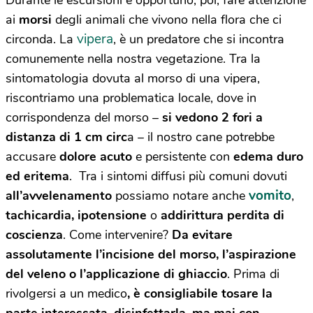
ai
morsi
degli animali che vivono nella flora che ci
vipera
circonda. La
, è un predatore che si incontra
comunemente nella nostra vegetazione. Tra la
sintomatologia dovuta al morso di una vipera,
riscontriamo una problematica locale, dove in
corrispondenza del morso –
si vedono 2 fori a
distanza di 1 cm circ
a – il nostro cane potrebbe
accusare
dolore acuto
e persistente con
edema duro
ed eritema
. Tra i sintomi diffusi più comuni dovuti
vomito
all’avvelenamento
possiamo notare anche
,
tachicardia, ipotensione
o
addirittura perdita di
coscienza
. Come intervenire?
Da evitare
assolutamente l’incisione del morso, l’aspirazione
del veleno o l’applicazione di ghiaccio
. Prima di
rivolgersi a un medico
, è consigliabile tosare la
parte interessata, disinfettarla, ma mai con