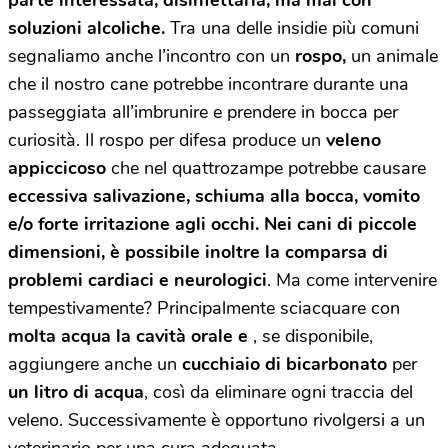
soluzioni alcoliche.
Tra una delle insidie più comuni
segnaliamo anche l’incontro con un
rospo,
un animale
che il nostro cane potrebbe incontrare durante una
passeggiata all’imbrunire e prendere in bocca per
curiosità. Il rospo per difesa produce un
veleno
appiccicoso
che nel quattrozampe potrebbe causare
eccessiva salivazione, schiuma alla bocca, vomito
e/o forte irritazione agli occhi.
Nei cani di piccole
dimensioni, è possibile inoltre la comparsa di
problemi cardiaci e neurologici
. Ma come intervenire
tempestivamente? Principalmente sciacquare con
molta acqua la cavità orale e
, se disponibile,
aggiungere anche un
cucchiaio di bicarbonato
per
un litro di acqua
, così da eliminare ogni traccia del
veleno. Successivamente è opportuno rivolgersi a un
veterinario per una cura adeguata.