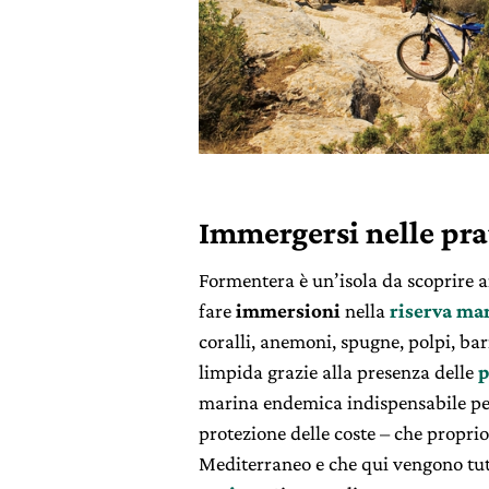
Immergersi nelle pra
Formentera è un’isola da scoprire an
fare
immersioni
nella
riserva mar
coralli, anemoni, spugne, polpi, ba
limpida grazie alla presenza delle
p
marina endemica indispensabile per 
protezione delle coste – che propri
Mediterraneo e che qui vengono tu