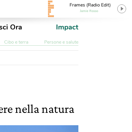
Frames (Radio Edit)
Jamie Rosso
sci Ora
Impact
Cibo e terra
Persone e salute
ere nella natura