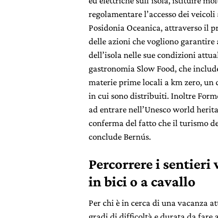
ed elettriche sull’isola, istituire mol
regolamentare l’accesso dei veicoli 
Posidonia Oceanica, attraverso il p
delle azioni che vogliono garantire a
dell’isola nelle sue condizioni attu
gastronomia Slow Food, che include 
materie prime locali a km zero, un c
in cui sono distribuiti. Inoltre Fo
ad entrare nell’Unesco world heri
conferma del fatto che il turismo de
conclude Bernús.
Percorrere i sentieri
in bici o a cavallo
Per chi è in cerca di una vacanza at
gradi di difficoltà e durata da fare