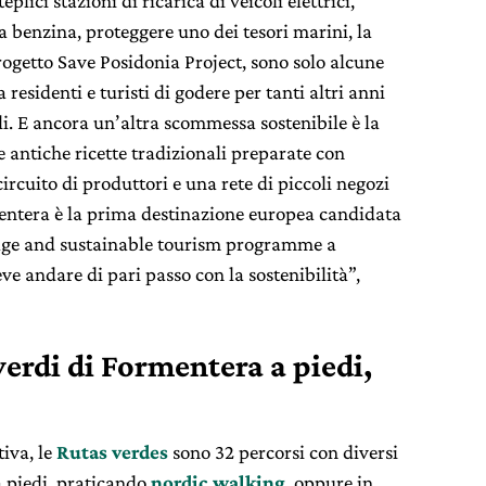
teplici stazioni di ricarica di veicoli elettrici,
a benzina, proteggere uno dei tesori marini, la
rogetto Save Posidonia Project, sono solo alcune
 residenti e turisti di godere per tanti altri anni
ali. E ancora un’altra scommessa sostenibile è la
antiche ricette tradizionali preparate con
ircuito di produttori e una rete di piccoli negozi
rmentera è la prima destinazione europea candidata
tage and sustainable tourism programme a
ve andare di pari passo con la sostenibilità”,
 verdi di Formentera a piedi,
tiva, le
Rutas verdes
sono 32 percorsi con diversi
 a piedi, praticando
nordic walking
, oppure in