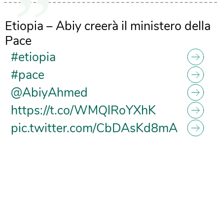
Etiopia – Abiy creerà il ministero della
Pace
#etiopia
#pace
@AbiyAhmed
https://t.co/WMQlRoYXhK
pic.twitter.com/CbDAsKd8mA