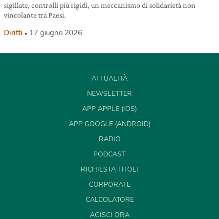
sigillate, controlli più rigidi, un meccanismo di solidarietà non
vincolante tra Paesi.
Diritti
17 giugno 2026
ATTUALITÀ
NEWSLETTER
APP APPLE (IOS)
APP GOOGLE (ANDROID)
RADIO
PODCAST
RICHIESTA TITOLI
CORPORATE
CALCOLATORE
AGISCI ORA