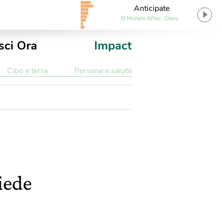
Anticipate
El Michels Affair, Clairo
sci Ora
Impact
Cibo e terra
Persone e salute
iede