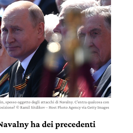
tin, spesso oggetto degli attacchi di Navalny. C’entra qualcosa con
posizione? © Ramil Sitdikov – Host Photo Agency via Getty Images
Navalny ha dei precedenti