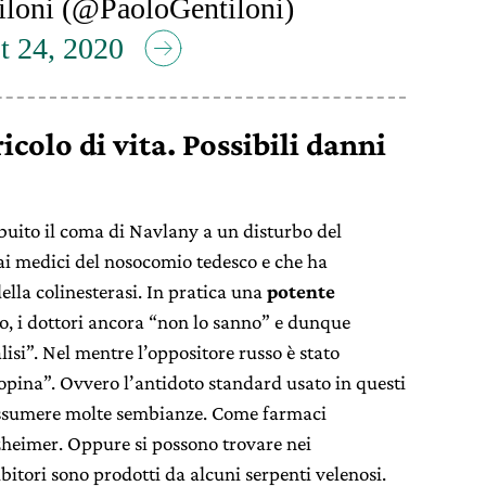
loni (@PaoloGentiloni)
t 24, 2020
icolo di vita. Possibili danni
buito il coma di Navlany a un disturbo del
ai medici del nosocomio tedesco e che ha
ella colinesterasi. In pratica una
potente
ico, i dottori ancora “non lo sanno” e dunque
isi”. Nel mentre l’oppositore russo è stato
opina”. Ovvero l’antidoto standard usato in questi
 assumere molte sembianze. Come farmaci
lzheimer. Oppure si possono trovare nei
ibitori sono prodotti da alcuni serpenti velenosi.