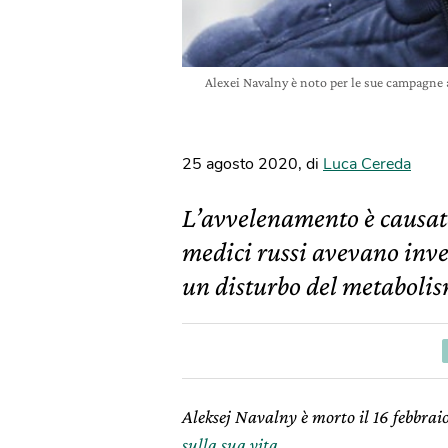
Alexei Navalny è noto per le sue campagne a
25 agosto 2020
,
di
Luca Cereda
L’avvelenamento è causato
medici russi avevano inve
un disturbo del metaboli
Aleksej Navalny è morto il 16 febbra
sulla sua vita
.