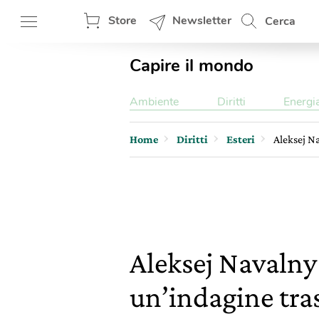
Store
Newsletter
Cerca
Capire il mondo
Ambiente
Diritti
Energi
Home
Diritti
Esteri
Aleksej Na
Aleksej Navalny 
un’indagine tra