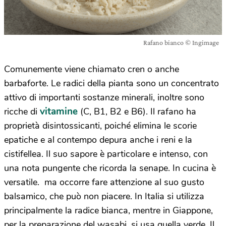
Rafano bianco © Ingimage
Comunemente viene chiamato cren o anche
barbaforte. Le radici della pianta sono un concentrato
attivo di importanti sostanze minerali, inoltre sono
vitamine
ricche di
(C, B1, B2 e B6). Il rafano ha
proprietà disintossicanti, poiché elimina le scorie
epatiche e al contempo depura anche i reni e la
cistifellea. Il suo sapore è particolare e intenso, con
una nota pungente che ricorda la senape. In cucina è
versatile. ma occorre fare attenzione al suo gusto
balsamico, che può non piacere. In Italia si utilizza
principalmente la radice bianca, mentre in Giappone,
per la preparazione del wasabi, si usa quella verde. Il